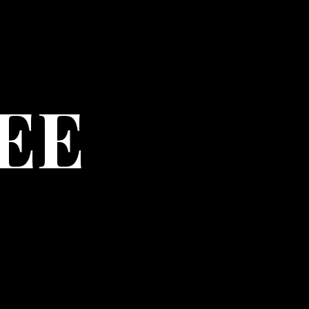
EE
ptatem, totam rem aperiam,