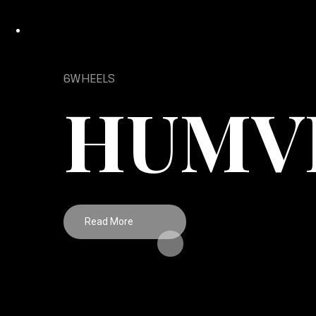
6WHEELS
HUMV
Read More
Sed ut perspiciatis unde omnis iste natus error sit volu