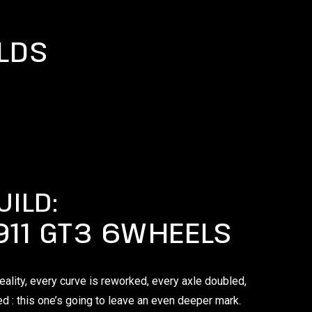
LDS
ILD:
911 GT3 6WHEELS
eality, every curve is reworked, every axle doubled,
ed : this one’s going to leave an even deeper mark.