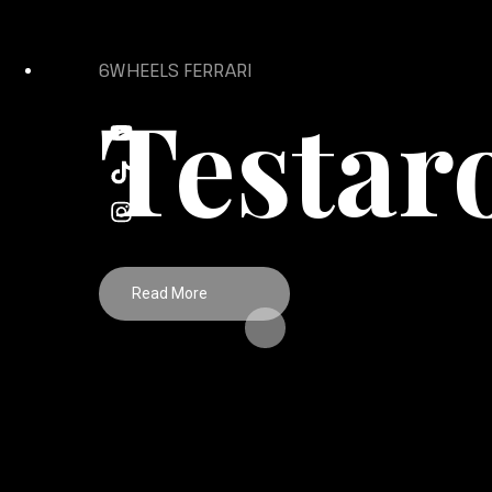
eaque ipsa quae ab illo inventore et quasi architecto beat
6WHEELS FERRARI
Testar
Read More
Sed ut perspiciatis unde omnis iste natus error sit volu
eaque ipsa quae ab illo inventore et quasi architecto beat