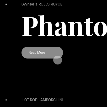
6wheels ROLLS ROYCE
Phant
Read More
Sed ut perspiciatis unde omnis iste natus error sit volu
eaque ipsa quae ab illo inventore et quasi architecto beat
HOT ROD LAMBORGHINI