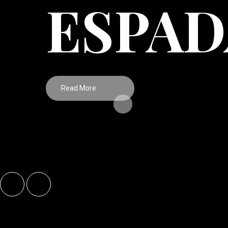
ESPAD
Read More
Sed ut perspiciatis unde omnis iste natus error sit volu
eaque ipsa quae ab illo inventore et quasi architecto beat