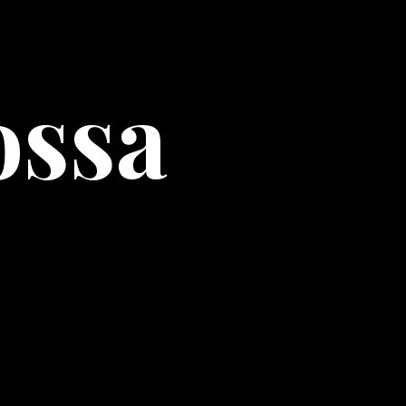
ae vitae dicta sunt explicabo.
ossa
ptatem, totam rem aperiam,
ae vitae dicta sunt explicabo.